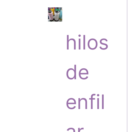
s
r
hilos
o
de
d
enfil
u
ar