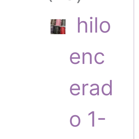
6
hilo
p
enc
r
erad
o
o 1-