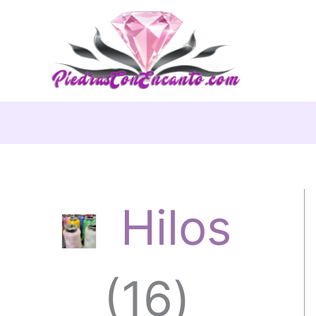
Ir
al
contenido
Hilos
1
16