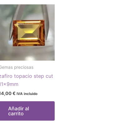
Gemas preciosas
zafiro topacio step cut
11x9mm
14,00
€
IVA incluido
Añadir al
carrito