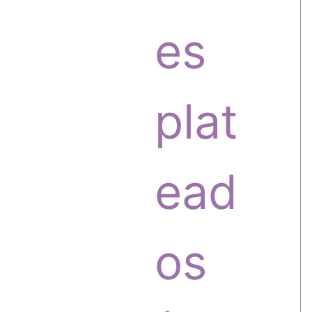
o
o
es
s
d
plat
u
ead
c
os
t