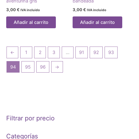
aventurina gris
bandeada
3,00
€
3,00
€
IVA incluido
IVA incluido
Añadir al carrito
Añadir al carrito
←
1
2
3
…
91
92
93
94
95
96
→
Filtrar por precio
Categorías