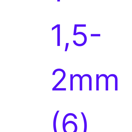
d
1,5-
u
2mm
c
6
6