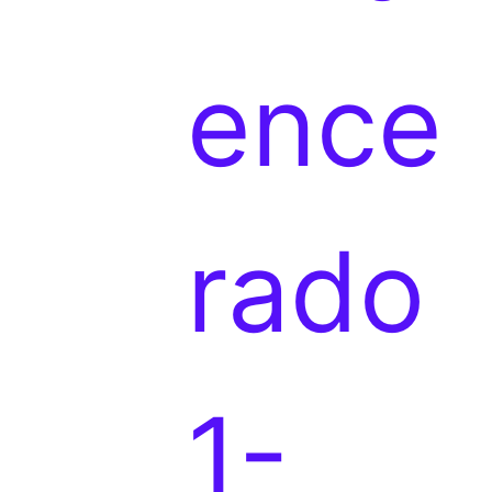
p
ence
r
rado
o
1-