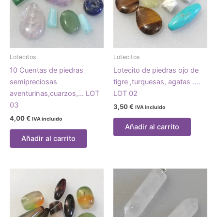
Lotecitos
Lotecitos
10 Cuentas de piedras
Lotecito de piedras ojo de
semipreciosas
tigre ,turquesas, agatas ….
aventurinas,cuarzos,… LOT
LOT 02
03
3,50
€
IVA incluido
4,00
€
IVA incluido
Añadir al carrito
Añadir al carrito