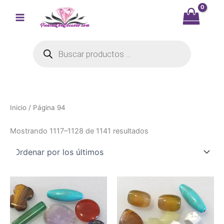
Ir
al
contenido
Búsqueda
de
productos
Inicio
/ Página 94
Ordenado
Mostrando 1117–1128 de 1141 resultados
por
los
últimos