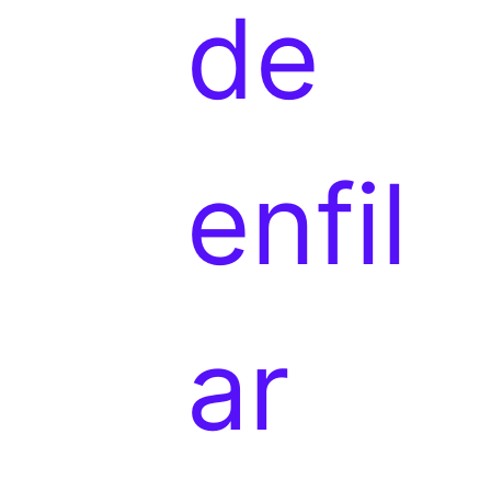
de
d
enfil
u
ar
c