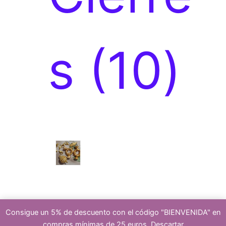
r
1
s
10
o
0
d
p
cierr
Consigue un 5% de descuento con el código "BIENVENIDA" en
compras mínimas de 25 euros.
Descartar