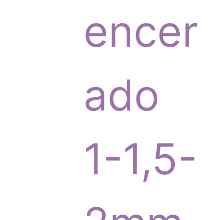
p
encer
r
ado
o
1-1,5-