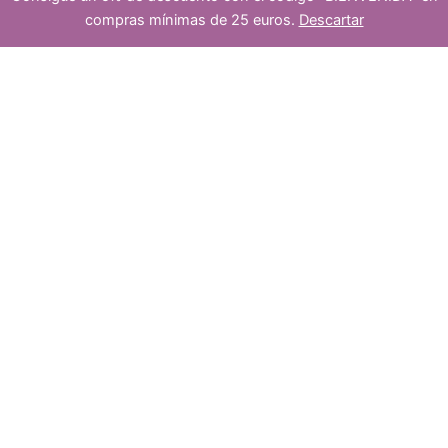
platea
compras mínimas de 25 euros.
Descartar
s
u
dos
c
5
5
t
p