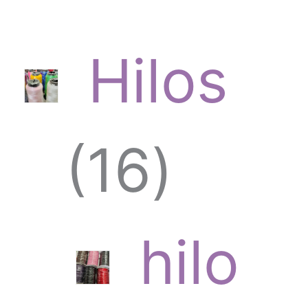
Hilos
1
16
6
hilo