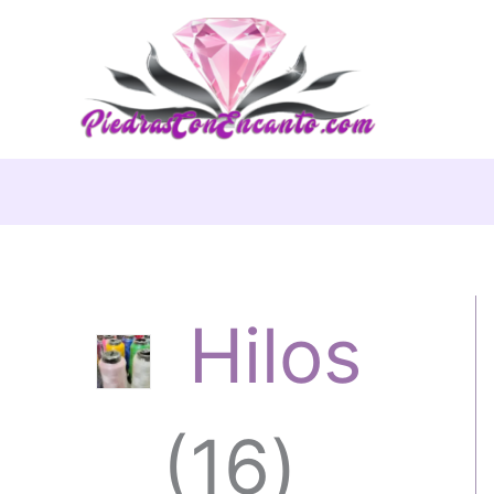
Ir
al
contenido
Hilos
1
16