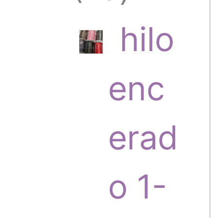
6
hilo
p
enc
r
erad
o
o 1-