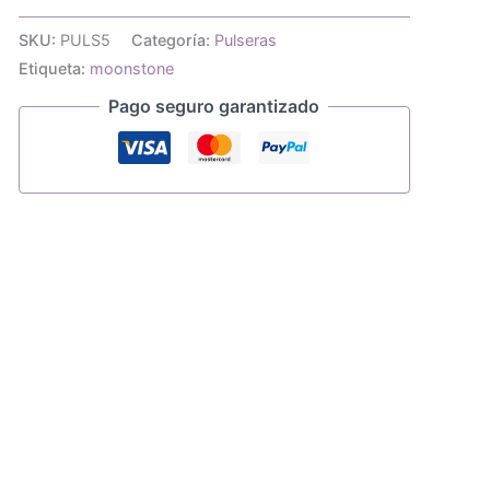
piedras
luna
SKU:
PULS5
Categoría:
Pulseras
y
Etiqueta:
moonstone
agata
facetada
Pago seguro garantizado
cantidad