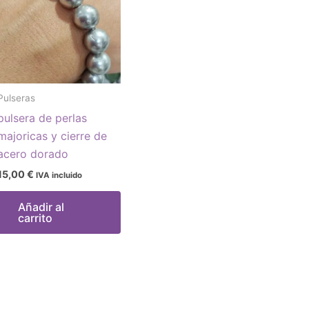
Pulseras
pulsera de perlas
majoricas y cierre de
acero dorado
15,00
€
IVA incluido
Añadir al
carrito