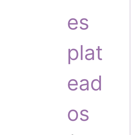
o
o
es
s
d
plat
u
ead
c
os
t