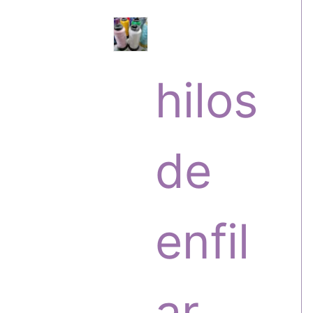
s
r
hilos
o
de
d
enfil
u
ar