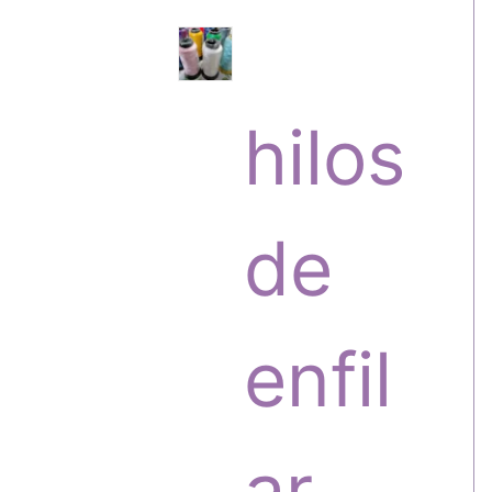
s
r
hilos
o
de
d
enfil
u
ar