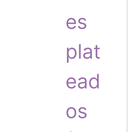
o
o
es
s
d
plat
u
ead
c
os
t