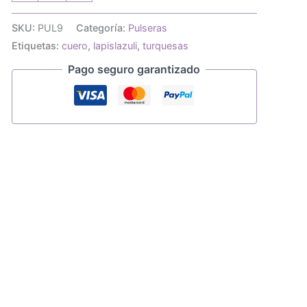
turquesas
y
SKU:
PUL9
Categoría:
Pulseras
lapislázuli
Etiquetas:
cuero
,
lapislazuli
,
turquesas
en
cuero
Pago seguro garantizado
cantidad