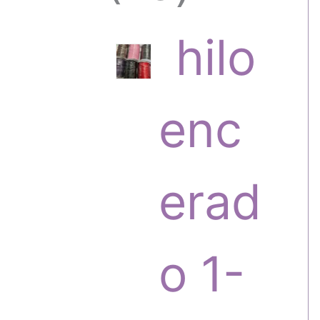
6
hilo
p
enc
r
erad
o
o 1-