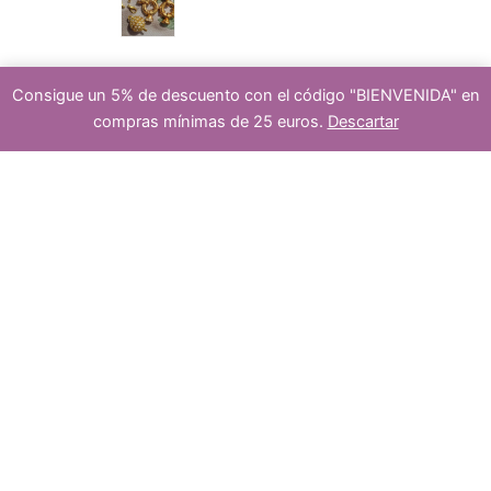
d
Consigue un 5% de descuento con el código "BIENVENIDA" en
p
cierr
compras mínimas de 25 euros.
Descartar
rubí
-
+
Añadir al carrito
u
octogonal
9x7mm
cantidad
r
es
c