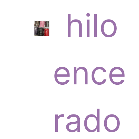
6
hilo
p
ence
r
rado