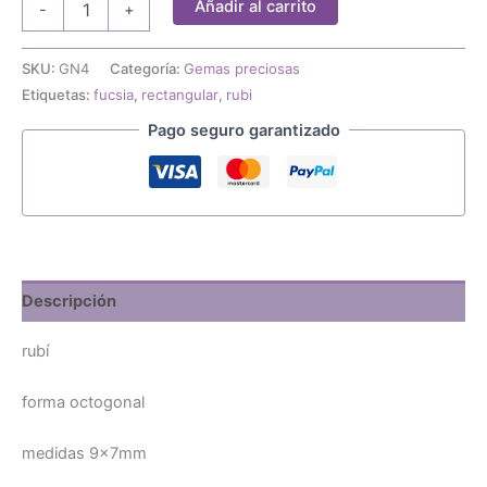
Añadir al carrito
-
+
octogonal
9x7mm
cantidad
SKU:
GN4
Categoría:
Gemas preciosas
Etiquetas:
fucsia
,
rectangular
,
rubi
Pago seguro garantizado
Descripción
rubí
forma octogonal
medidas 9x7mm