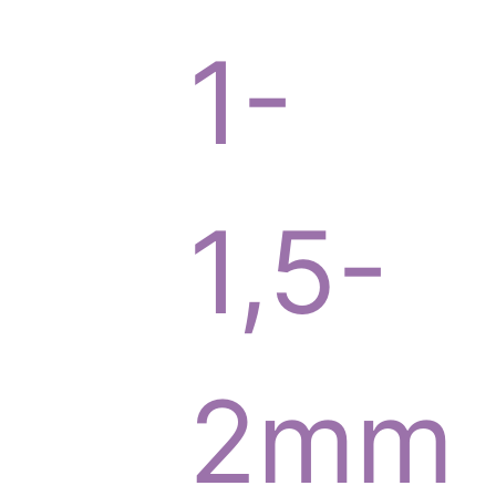
o
1-
d
1,5-
u
2mm