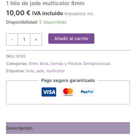
1 hilo de jade multicolor 8mm
10,00
€
IVA incluido
impuestos inc.
Disponibilidad:
5 disponibles
1
Añadir al carrito
-
+
hilo
de
jade
SKU:
B165
multicolor
Categorías:
8mm
,
Bola
,
Gemas y Piedras Semipreciosas
8mm
Etiquetas:
bola
,
jade
,
multicolor
cantidad
Pago seguro garantizado
Descripción