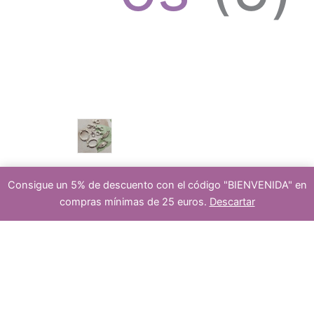
o
u
p
s
c
r
Consigue un 5% de descuento con el código "BIENVENIDA" en
cierre
compras mínimas de 25 euros.
Descartar
1
t
o
-
+
Añadir al carrito
hilo
de
jade
multicolor
8mm