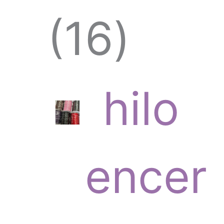
1
16
6
hilo
p
encer