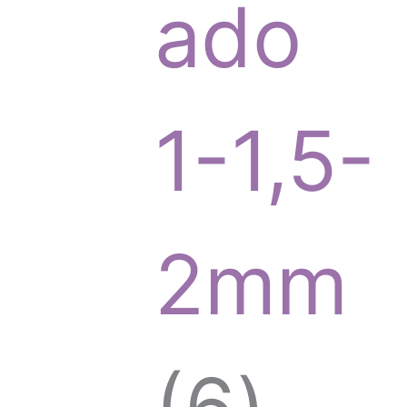
r
ado
o
1-1,5-
d
2mm
u