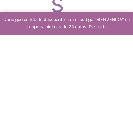
s
o
d
Consigue un 5% de descuento con el código "BIENVENIDA" en
compras mínimas de 25 euros.
Descartar
platea
Añadir al carrito
1
s
u
mariposa
agata
dragon
dos
bicolor
azul,blanco
27x33mm
c
cantidad
5
5