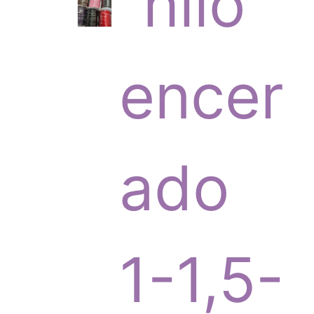
6
hilo
p
encer
r
ado
o
1-1,5-