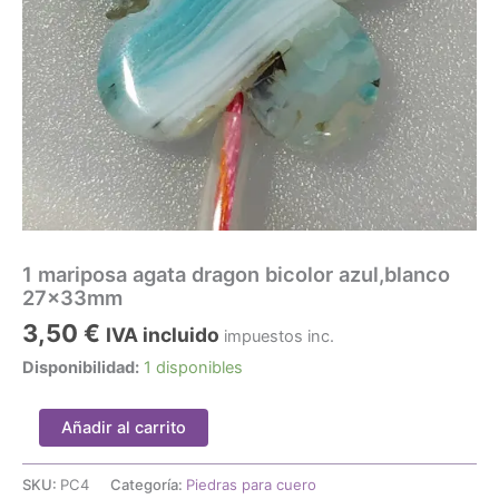
1 mariposa agata dragon bicolor azul,blanco
27x33mm
3,50
€
IVA incluido
impuestos inc.
Disponibilidad:
1 disponibles
1
Añadir al carrito
mariposa
agata
dragon
SKU:
PC4
Categoría:
Piedras para cuero