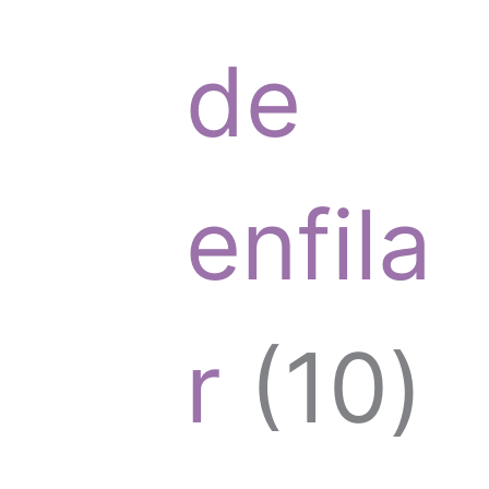
t
r
de
o
o
enfila
s
d
1
r
10
u