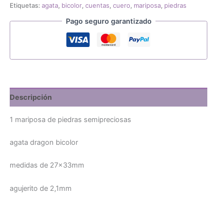
bicolor
Etiquetas:
agata
,
bicolor
,
cuentas
,
cuero
,
mariposa
,
piedras
azul,blanco
Pago seguro garantizado
27x33mm
cantidad
Descripción
1 mariposa de piedras semipreciosas
agata dragon bicolor
medidas de 27x33mm
agujerito de 2,1mm