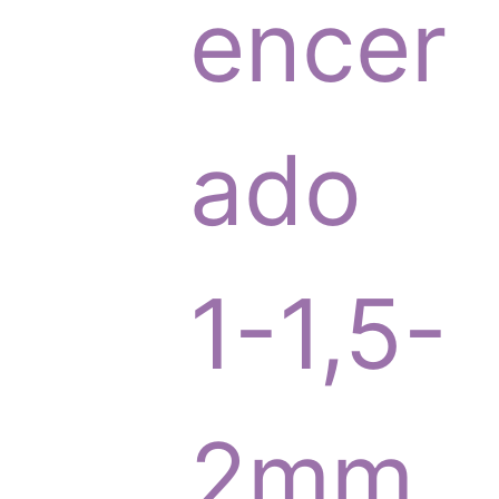
p
encer
r
ado
o
1-1,5-
d
2mm