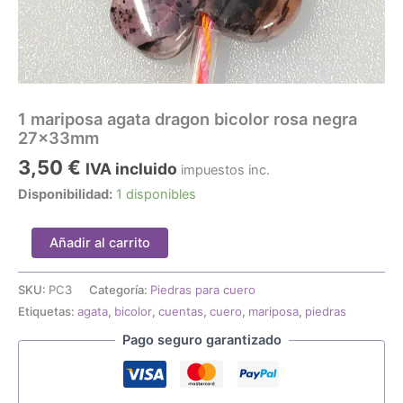
1 mariposa agata dragon bicolor rosa negra
27x33mm
3,50
€
IVA incluido
impuestos inc.
Disponibilidad:
1 disponibles
1
Añadir al carrito
mariposa
agata
dragon
SKU:
PC3
Categoría:
Piedras para cuero
bicolor
Etiquetas:
agata
,
bicolor
,
cuentas
,
cuero
,
mariposa
,
piedras
rosa
Pago seguro garantizado
negra
27x33mm
cantidad