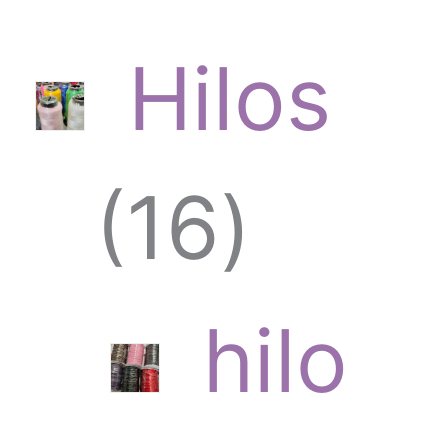
Hilos
1
16
6
hilo