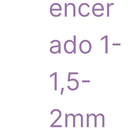
p
encer
r
ado 1-
o
1,5-
d
2mm