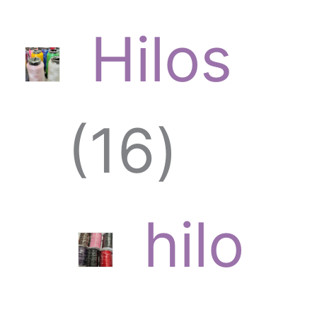
Hilos
1
16
6
hilo