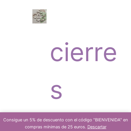
o
c
r
s
cierre
t
o
s
o
d
platea
Consigue un 5% de descuento con el código "BIENVENIDA" en
compras mínimas de 25 euros.
Descartar