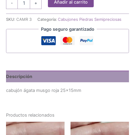
Añadir al carrito
-
+
ágata
musgo
roja
SKU:
CAMR 3
Categoría:
Cabujones Piedras Semipreciosas
25x15mm
Pago seguro garantizado
cantidad
Descripción
cabujón ágata musgo roja 25x15mm
Productos relacionados