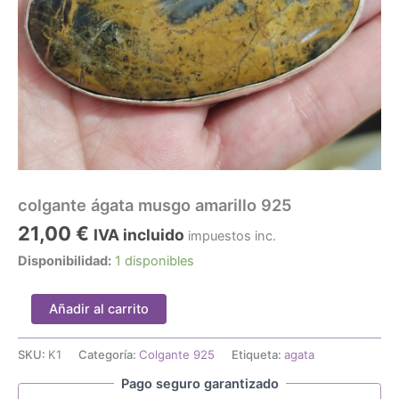
colgante ágata musgo amarillo 925
21,00
€
IVA incluido
impuestos inc.
Disponibilidad:
1 disponibles
colgante
Añadir al carrito
ágata
musgo
amarillo
SKU:
K1
Categoría:
Colgante 925
Etiqueta:
agata
925
Pago seguro garantizado
cantidad