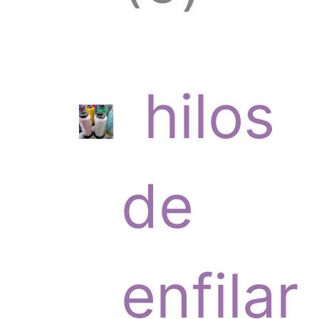
c
p
hilos
t
r
de
o
o
enfilar