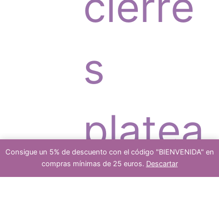
s
cierre
t
o
s
o
d
platea
s
u
Consigue un 5% de descuento con el código "BIENVENIDA" en
compras mínimas de 25 euros.
Descartar
dos
5
Añadir al carrito
colgante
ágata
musgo