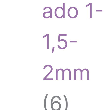
r
ado 1-
o
1,5-
d
2mm
u
6
6