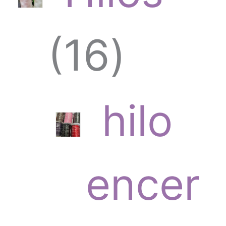
1
16
6
hilo
p
encer