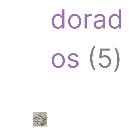
o
dorad
t
d
5
os
5
o
u
p
s