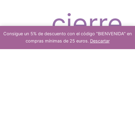
c
r
cierre
t
o
Consigue un 5% de descuento con el código "BIENVENIDA" en
compras mínimas de 25 euros.
Descartar
s
Cuenta
-
+
Añadir al carrito
de
ceramica
o
d
bola
negra
color
platea
hematite
cantidad
s
u