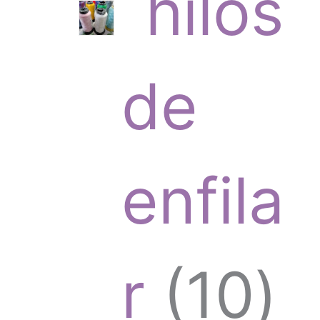
hilos
t
r
de
o
o
enfila
s
d
1
r
10