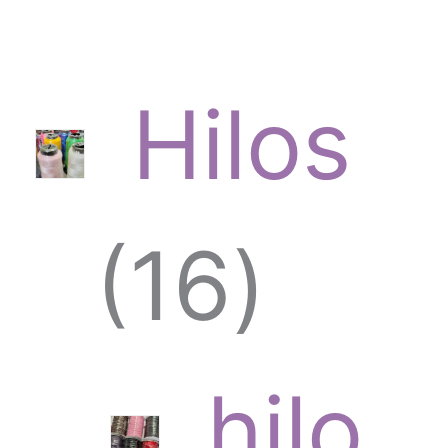
Hilos
1
16
6
hilo