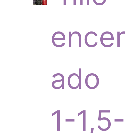
p
encer
r
ado
o
1-1,5-