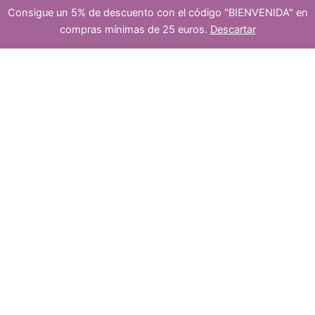
s
Consigue un 5% de descuento con el código "BIENVENIDA" en
compras mínimas de 25 euros.
Descartar
c
p
cuenta
-
+
Añadir al carrito
de
murrina
cantidad
t
r
cierre
o
o