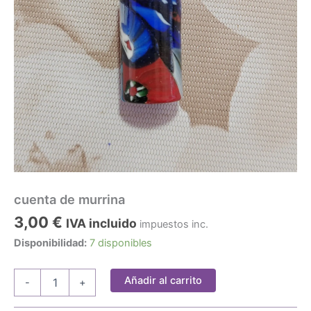
cuenta de murrina
3,00
€
IVA incluido
impuestos inc.
Disponibilidad:
7 disponibles
cuenta
Añadir al carrito
-
+
de
murrina