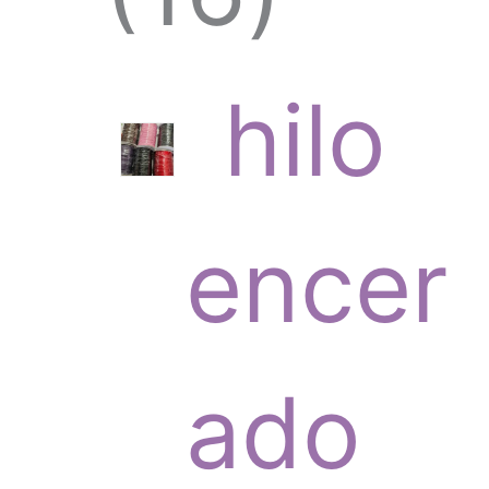
6
hilo
p
encer
r
ado