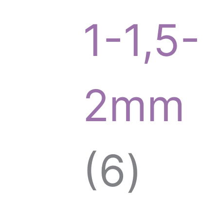
o
1-1,5-
d
2mm
u
6
6