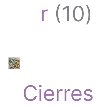
1
r
10
u
0
c
p
t
Cierres