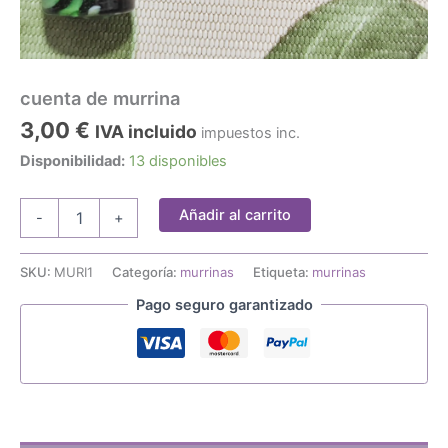
cuenta de murrina
3,00
€
IVA incluido
impuestos inc.
Disponibilidad:
13 disponibles
cuenta
Añadir al carrito
-
+
de
murrina
cantidad
SKU:
MURI1
Categoría:
murrinas
Etiqueta:
murrinas
Pago seguro garantizado