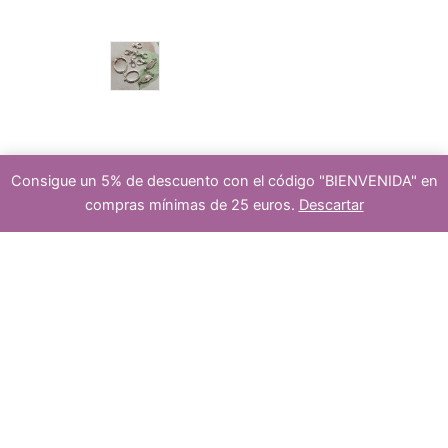
s
c
r
cierre
Consigue un 5% de descuento con el código "BIENVENIDA" en
compras mínimas de 25 euros.
Descartar
t
o
cuenta
-
+
Añadir al carrito
de
s
murrina
cantidad
o
d