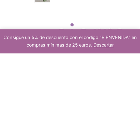
c
r
cierre
Consigue un 5% de descuento con el código "BIENVENIDA" en
t
o
compras mínimas de 25 euros.
Descartar
hilo
s
-
+
Añadir al carrito
de
piedras
preciosas
o
d
4mm
cantidad
platea
s
u