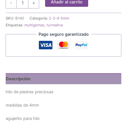
Añadir al carrito
-
+
de
piedras
preciosas
SKU:
B140
Categoría:
2-3-4-5mm
4mm
Etiquetas:
multigemas
,
turmalina
cantidad
Pago seguro garantizado
Descripción
hilo de piedras preciosas
medidas de 4mm
agujerito para hilo