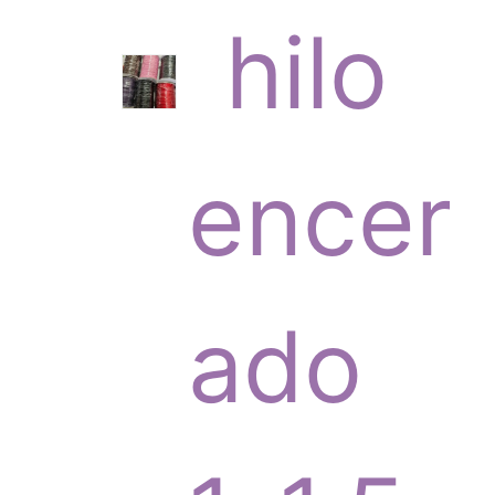
6
hilo
p
encer
r
ado