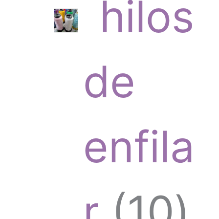
hilos
t
r
de
o
o
enfila
s
d
1
r
10