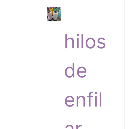
s
r
hilos
o
de
d
enfil
u
ar