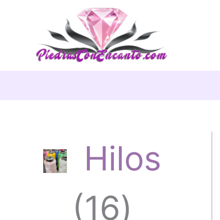
Ir
al
contenido
Hilos
1
16