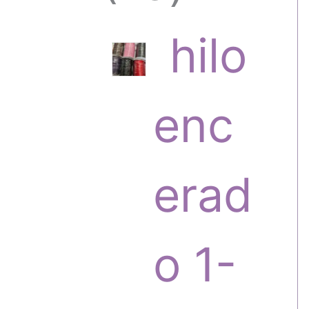
6
hilo
p
enc
r
erad
o
o 1-