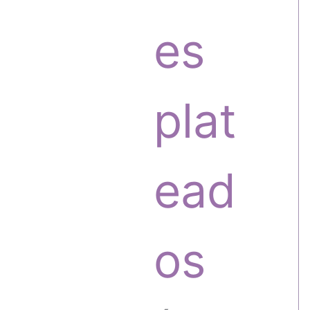
o
o
es
s
d
plat
u
ead
c
os
t